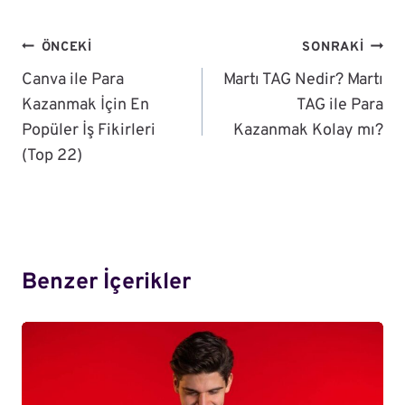
Yazı
ÖNCEKI
SONRAKI
Gezinmesi
Canva ile Para
Martı TAG Nedir? Martı
Kazanmak İçin En
TAG ile Para
Popüler İş Fikirleri
Kazanmak Kolay mı?
(Top 22)
Benzer İçerikler