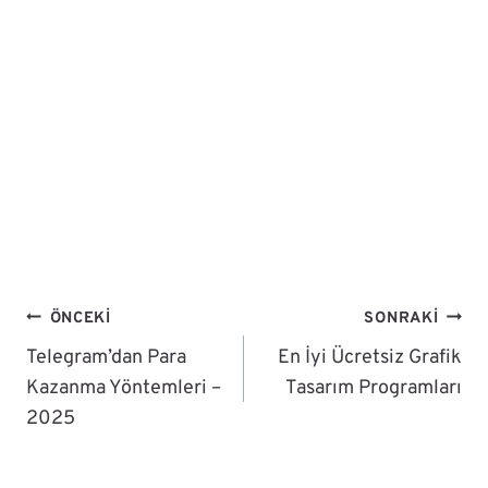
Yazı
ÖNCEKI
SONRAKI
Gezinmesi
Telegram’dan Para
En İyi Ücretsiz Grafik
Kazanma Yöntemleri –
Tasarım Programları
2025