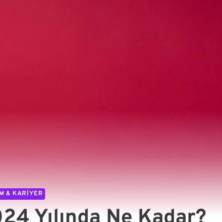
IM & KARIYER
024 Yılında Ne Kadar?