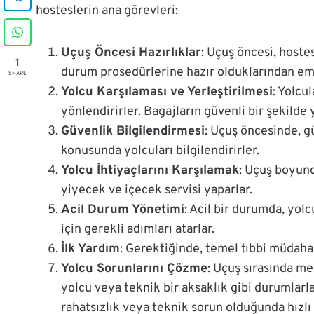
hosteslerin ana görevleri:
Uçuş Öncesi Hazırlıklar
: Uçuş öncesi, hoste
1
durum prosedürlerine hazır olduklarından emi
SHARE
Yolcu Karşılaması ve Yerleştirilmesi
: Yolcu
yönlendirirler. Bagajların güvenli bir şekilde 
Güvenlik Bilgilendirmesi
: Uçuş öncesinde, g
konusunda yolcuları bilgilendirirler.
Yolcu İhtiyaçlarını Karşılamak
: Uçuş boyunca
yiyecek ve içecek servisi yaparlar.
Acil Durum Yönetimi
: Acil bir durumda, yolc
için gerekli adımları atarlar.
İlk Yardım
: Gerektiğinde, temel tıbbi müdahale
Yolcu Sorunlarını Çözme
: Uçuş sırasında me
yolcu veya teknik bir aksaklık gibi durumlarla 
rahatsızlık veya teknik sorun olduğunda hızlı 