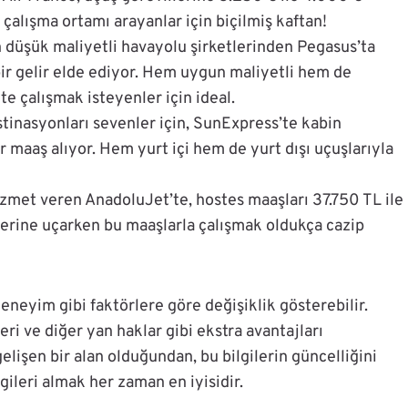
 çalışma ortamı arayanlar için biçilmiş kaftan!
 düşük maliyetli havayolu şirketlerinden Pegasus’ta
bir gelir elde ediyor. Hem uygun maliyetli hem de
tte çalışmak isteyenler için ideal.
tinasyonları sevenler için, SunExpress’te kabin
r maaş alıyor. Hem yurt içi hem de yurt dışı uçuşlarıyla
izmet veren AnadoluJet’te, hostes maaşları 37.750 TL ile
lerine uçarken bu maaşlarla çalışmak oldukça cazip
 deneyim gibi faktörlere göre değişiklik gösterebilir.
ri ve diğer yan haklar gibi ekstra avantajları
elişen bir alan olduğundan, bu bilgilerin güncelliğini
ileri almak her zaman en iyisidir.