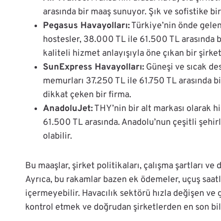
arasında bir maaş sunuyor. Şık ve sofistike bir
Pegasus Havayolları:
Türkiye’nin önde gelen
hostesler, 38.000 TL ile 61.500 TL arasında 
kaliteli hizmet anlayışıyla öne çıkan bir şirke
SunExpress Havayolları:
Güneşi ve sıcak des
memurları 37.250 TL ile 61.750 TL arasında bi
dikkat çeken bir firma.
AnadoluJet:
THY’nin bir alt markası olarak h
61.500 TL arasında. Anadolu’nun çeşitli şehir
olabilir.
Bu maaşlar, şirket politikaları, çalışma şartları ve
Ayrıca, bu rakamlar bazen ek ödemeler, uçuş saatle
içermeyebilir. Havacılık sektörü hızla değişen ve g
kontrol etmek ve doğrudan şirketlerden en son bilg